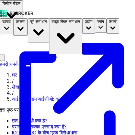
रिलीज़ नोट्स
उत्पाद
तरलता
पूर्ण समाधान
व्हाइट-लेबल समाधान
उद्योग
ब्लॉग
कंपनी
दस्तावेज़
मूल्य निर्धारण
B2STORE
हमसे संपर्क करें
घर
/
लेख
/
आईडीओ बनाम आईसीओ: क्या अंतर है?
इस पृष्ठ पर
एक आईडीओ क्या है?
प्रारंभिक सिक्का प्रसाद क्या हैं?
ICO और IDO के बीच मुख्य विरोधाभास