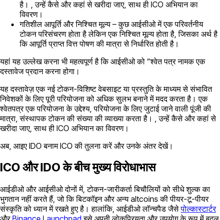
है। , उन्हें कैसे और कहां से खरीदा जाए, साथ ही ICO अभियान का
विवरण।
गतिशील आपूर्ति और निश्चित मूल्य – कुछ आईसीओ में एक परिवर्तनीय
टोकन परिसंचरण होता है लेकिन एक निश्चित मूल्य होता है, जिसका अर्थ है
कि आपूर्ति प्राप्त वित्त पोषण की मात्रा से निर्धारित होती है।
यहां यह उल्लेख करना भी महत्वपूर्ण है कि आईसीओ को “श्वेत पत्र नामक एक
दस्तावेज प्रदान करना होगा।
यह दस्तावेज़ एक नई टोकन-विशिष्ट वेबसाइट या प्रस्तुति के माध्यम से संभावित
निवेशकों के लिए पूरी परियोजना को अधिक सुलभ बनाने में मदद करता है। एक
श्वेतपत्र एक परियोजना के उद्देश्य, परियोजना के लिए जुटाई जाने वाली पूंजी की
मात्रा, संस्थापक टोकन की संख्या की व्याख्या करता है। , उन्हें कैसे और कहां से
खरीदा जाए, साथ ही ICO अभियान का विवरण।
अब, आइए IDO बनाम ICO की तुलना करें और उनके अंतर देखें।
ICO और IDO के बीच मुख्य विरोधाभास
आईडीओ और आईसीओ दोनों में, टोकन-जारीकर्ता बिचौलियों को सीधे शुल्क का
भुगतान नहीं करते हैं, जो कि बिटकॉइन और अन्य altcoins की पीयर-टू-पीयर
संस्कृति को ध्यान में रखते हुए है। हालांकि, आईडीओ लॉन्चपैड जैसे
पोल्कास्टार्टर
और
Binance Launchpad
इसे अपनी लोकप्रियता और उपयोग के रूप में बदल