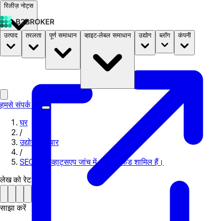
रिलीज़ नोट्स
उत्पाद
तरलता
पूर्ण समाधान
व्हाइट-लेबल समाधान
उद्योग
ब्लॉग
कंपनी
दस्तावेज़
मूल्य निर्धारण
B2STORE
हमसे संपर्क करें
घर
/
उद्योग समाचार
/
SEC’s की व्हाट्सएप जांच में अब हेज फंड शामिल हैं।
लेख को रेट करें
साझा करें