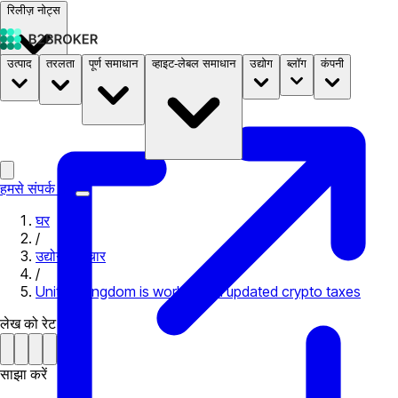
रिलीज़ नोट्स
उत्पाद
तरलता
पूर्ण समाधान
व्हाइट-लेबल समाधान
उद्योग
ब्लॉग
कंपनी
दस्तावेज़
मूल्य निर्धारण
B2STORE
हमसे संपर्क करें
घर
/
उद्योग समाचार
/
United Kingdom is working on updated crypto taxes
लेख को रेट करें
साझा करें