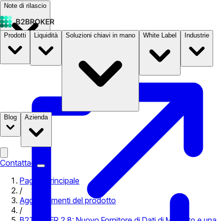
Note di rilascio
Prodotti
Liquidità
Soluzioni chiavi in mano
White Label
Industrie
Documentazione
Prezzi
B2STORE
Blog
Azienda
Contattaci
Pagina principale
/
Aggiornamenti del prodotto
/
B2TRADER 2.8: Nuovo Fornitore di Dati di Mercato e una