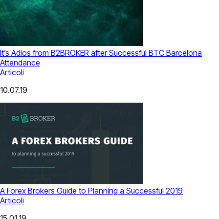
It’s Adios from B2BROKER after Successful BTC Barcelona
Attendance
Articoli
10.07.19
A Forex Brokers Guide to Planning a Successful 2019
Articoli
15.01.19