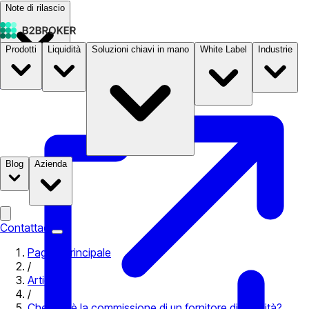
Note di rilascio
Prodotti
Liquidità
Soluzioni chiavi in mano
White Label
Industrie
Documentazione
Prezzi
B2STORE
Blog
Azienda
Contattaci
Pagina principale
/
Articoli
/
Che cos’è la commissione di un fornitore di liquidità?