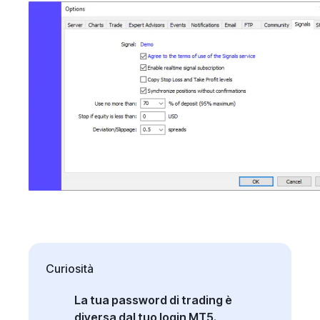
Curiosità
La tua password di trading è
diversa dal tuo
login MT5
.