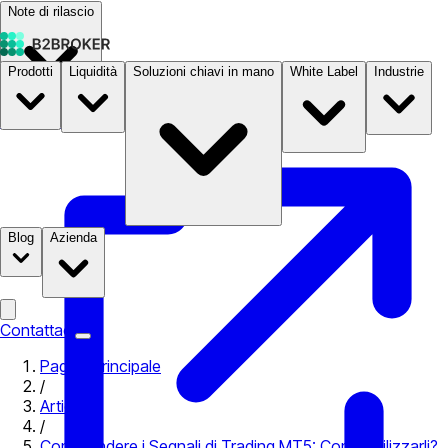
Note di rilascio
Prodotti
Liquidità
Soluzioni chiavi in mano
White Label
Industrie
Documentazione
Prezzi
B2STORE
Blog
Azienda
Contattaci
Pagina principale
/
Articoli
/
Comprendere i Segnali di Trading MT5: Come Utilizzarli?