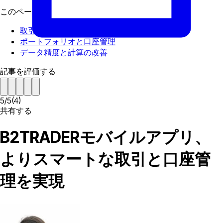
このページで
取引UXの改善
ポートフォリオと口座管理
データ精度と計算の改善
記事を評価する
5
/
5
(
4
)
共有する
B2TRADERモバイルアプリ、
よりスマートな取引と口座管
理を実現