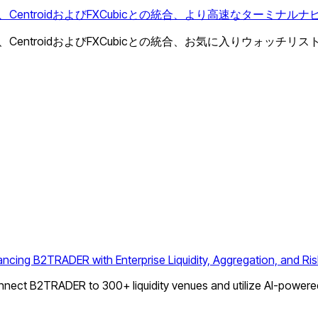
タ、CentroidおよびFXCubicとの統合、より高速なターミ
ート、CentroidおよびFXCubicとの統合、お気に入りウォ
ing B2TRADER with Enterprise Liquidity, Aggregation, and Risk
nnect B2TRADER to 300+ liquidity venues and utilize AI-powere