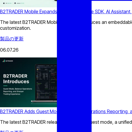
B2TRADER Mobile Expands with Embeddable SDK, AI Assistant,
The latest B2TRADER Mobile release introduces an embeddable 
customization.
製品の更新
06.07.26
B2TRADER Adds Guest Mode, Balance Operations Reporting, a
The latest B2TRADER release introduces Guest mode, a unified