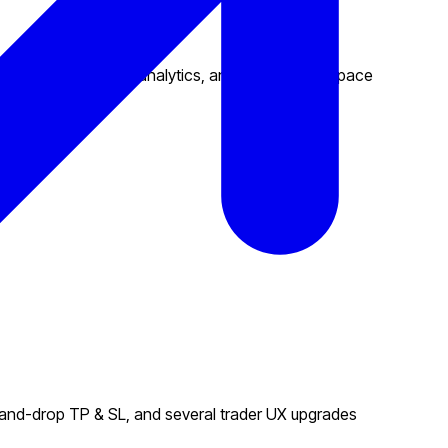
 Stop Loss, account analytics, and deeper workspace
-and-drop TP & SL, and several trader UX upgrades