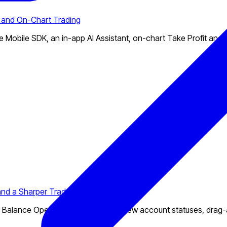
 and On-Chart Trading
Mobile SDK, an in-app AI Assistant, on-chart Take Profit and
nd a Sharper Trader Experience
 Balance Operations report, three new account statuses, drag