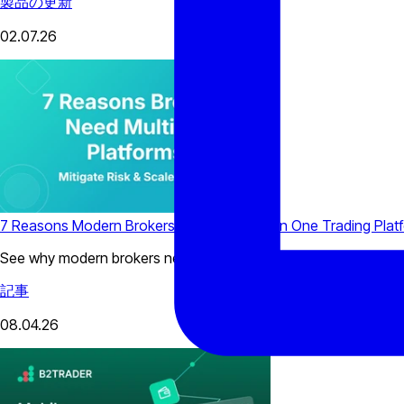
製品の更新
02.07.26
7 Reasons Modern Brokers Need More Than One Trading Plat
See why modern brokers need multiple trading platforms to imp
記事
08.04.26