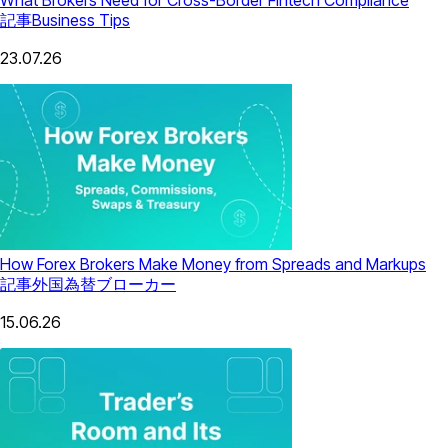
記事
Business Tips
23.07.26
How Forex Brokers Make Money from Spreads and Markups
記事
外国為替ブローカー
15.06.26