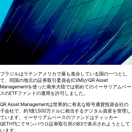
ブラジルはラテンアメリカで最も進歩している国の一つとし
て、同国の地元の証券取引委員会(CVM)がQR Asset
Managementを使った南米大陸では初めてのイーサリアムベー
スのETFファンドの運用を許可しました。
QR Asset Managementは世界的に有名な暗号通貨投資会社の
子会社で、約1億1,500万ドルに相当するデジタル資産を管理し
ています。イーサリアムベースのファンドはティッカー
QETH11にてサンパウロ証券取引所のB3で表示されようとして
います。