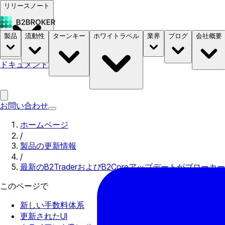
リリースノート
製品
流動性
ターンキー
ホワイトラベル
業界
ブログ
会社概要
ドキュメント
料金
B2STORE
お問い合わせ
ホームページ
/
製品の更新情報
/
最新のB2TraderおよびB2Coreアップデートがブロー
このページで
新しい手数料体系
更新されたUI