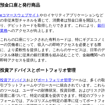
預金口座と発行商品
eコマースウェブサイト
やロイヤリティアプリケーションなど
の非従来型チャネルを通じて、消費者は預金口座を開設した
り、デビットカードを取得したりできます。これにより、
銀行
業務
へのアクセスが向上します。
これらの口座にリンクされた有料カードは、特にギグエコノミ
ーの労働者にとって、収入への即時アクセスを必要とする際
に、より柔軟性を提供します。これらのサービスは、日常のデ
ジタル体験に従来の銀行業務を組み込むことで、金融機関への
即時アクセスを提供します。
投資アドバイスとポートフォリオ管理
投資アドバイス
および
ポートフォリオ管理
ツールは、多くの取
引プラットフォームやブローカーに統合されています。これら
のツールは、ユーザーの財務状況、投資目標、およびリスク許
容度に基づいて、特定の提案を提供できます。特定のプラット
フォームでは、アルゴリズムが特定の基準に従ってポートフォ