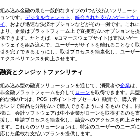
組み込み金融の最も一般的なタイプの1つが支払いソリューシ
ョンです。
デジタルウォレット
、
統合された支払いゲートウェ
イ
、および迅速な決済オプションなどがその一例です。これに
より、企業はプラットフォーム上で直接支払いオプションを提
供できます。たとえば、eコマースウェブサイトは支払いゲー
トウェイを組み込んで、ユーザーがサイトを離れることなく取
引を完了できるようにし、取引プロセスを簡素化し、ユーザー
エクスペリエンスを向上させます。
融資とクレジットファシリティ
組み込み型の融資ソリューションを通じて、消費者や
企業
は、
非金融プラットフォームを介して
ローン
を取得できます。典型
的な例の1つは、POS（ポイントオブセール）融資で、購入者
がレジで商品を分割払いで購入できるようにするものです。同
様に、会計ソフトウェアは中小企業がローンを取得するのを支
援し、申請プロセスを簡素化し、融資へのアクセスを向上させ
ます。これらのソリューションは、特定のユーザーのニーズに
応じた柔軟な支払いプランを提供します。