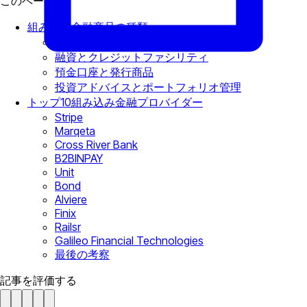
このページで
組み込み金融商品の種類
支払いソリューション
融資とクレジットファシリティ
預金口座と発行商品
投資アドバイスとポートフォリオ管理
トップ10組み込み金融プロバイダー
Stripe
Marqeta
Cross River Bank
B2BINPAY
Unit
Bond
Alviere
Finix
Railsr
Galileo Financial Technologies
最後の考察
記事を評価する