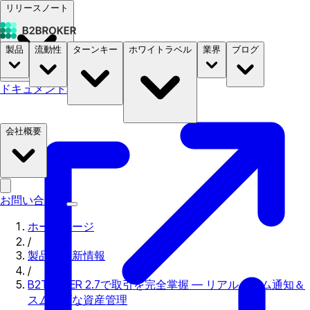
リリースノート
製品
流動性
ターンキー
ホワイトラベル
業界
ブログ
ドキュメント
料金
B2STORE
会社概要
お問い合わせ
ホームページ
/
製品の更新情報
/
B2TRADER 2.7で取引を完全掌握 — リアルタイム通知＆
スムーズな資産管理