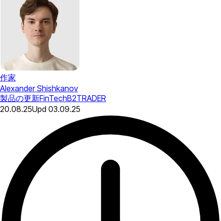
作家
Alexander Shishkanov
製品の更新
FinTech
B2TRADER
20.08.25
Upd
03.09.25