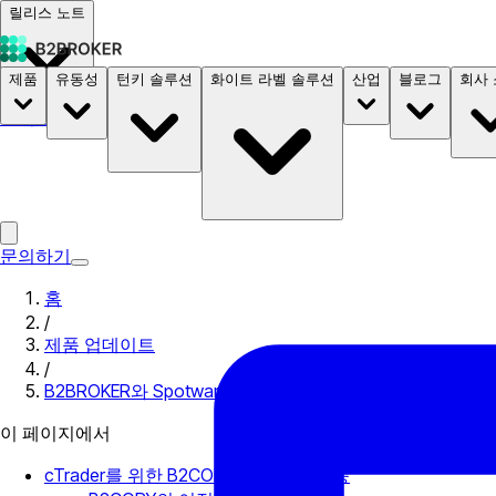
릴리스 노트
제품
유동성
턴키 솔루션
화이트 라벨 솔루션
산업
블로그
회사
문서
요금
B2STORE
문의하기
홈
/
제품 업데이트
/
B2BROKER와 Spotware, B2COPY와 cTrader의 완전 통합
이 페이지에서
cTrader를 위한 B2COPY의 독특한 기능