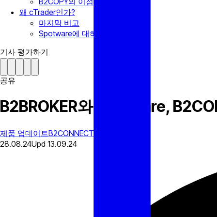
B2COPY의 이점
왜 cTrader인가?
마지막 비고
Spotware에 대하여
기사 평가하기
공유
B2BROKER와 Spotware, B2
제품 업데이트
B2CONNECT
28.08.24
Upd
13.09.24