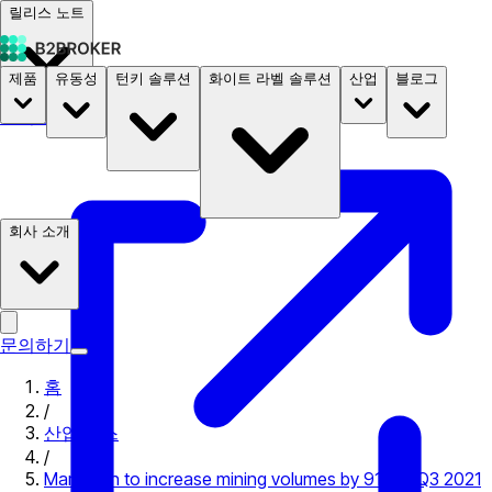
릴리스 노트
제품
유동성
턴키 솔루션
화이트 라벨 솔루션
산업
블로그
문서
요금
B2STORE
회사 소개
문의하기
홈
/
산업 뉴스
/
Marathon to increase mining volumes by 91% in Q3 2021