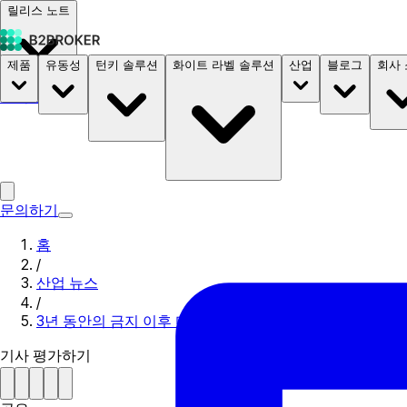
릴리스 노트
제품
유동성
턴키 솔루션
화이트 라벨 솔루션
산업
블로그
회사
문서
요금
B2STORE
문의하기
홈
/
산업 뉴스
/
3년 동안의 금지 이후 디지털 통화를 합법화 하는 라오스
기사 평가하기