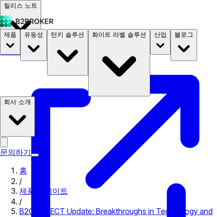
릴리스 노트
제품
유동성
턴키 솔루션
화이트 라벨 솔루션
산업
블로그
문서
요금
B2STORE
회사 소개
문의하기
홈
/
제품 업데이트
/
B2CONNECT Update: Breakthroughs in Technology and