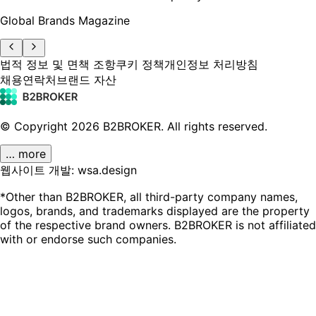
Global Brands Magazine
법적 정보 및 면책 조항
쿠키 정책
개인정보 처리방침
채용
연락처
브랜드 자산
© Copyright
2026
B2BROKER.
All rights reserved.
… more
웹사이트 개발: wsa.design
*Other than B2BROKER, all third-party company names,
logos, brands, and trademarks displayed are the property
of the respective brand owners. B2BROKER is not affiliated
with or endorse such companies.