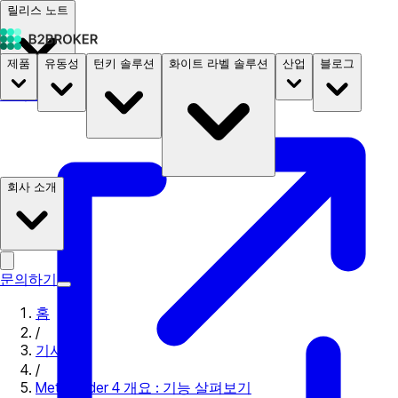
릴리스 노트
제품
유동성
턴키 솔루션
화이트 라벨 솔루션
산업
블로그
문서
요금
B2STORE
회사 소개
문의하기
홈
/
기사
/
MetaTrader 4 개요 : 기능 살펴보기