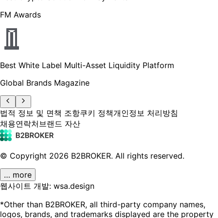
FM Awards
Best White Label Multi-Asset Liquidity Platform
Global Brands Magazine
법적 정보 및 면책 조항
쿠키 정책
개인정보 처리방침
채용
연락처
브랜드 자산
© Copyright
2026
B2BROKER.
All rights reserved.
… more
웹사이트 개발: wsa.design
*Other than B2BROKER, all third-party company names,
logos, brands, and trademarks displayed are the property