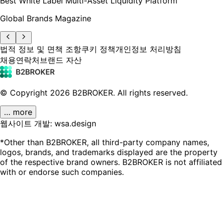
Best White Label Multi-Asset Liquidity Platform
Global Brands Magazine
법적 정보 및 면책 조항
쿠키 정책
개인정보 처리방침
채용
연락처
브랜드 자산
© Copyright
2026
B2BROKER.
All rights reserved.
… more
웹사이트 개발: wsa.design
*Other than B2BROKER, all third-party company names,
logos, brands, and trademarks displayed are the property
of the respective brand owners. B2BROKER is not affiliated
with or endorse such companies.