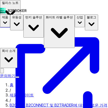
릴리스 노트
제품
유동성
턴키 솔루션
화이트 라벨 솔루션
산업
블로그
문서
요금
B2STORE
회사 소개
문의하기
홈
/
제품 업데이트
/
B2CORE, B2CONNECT 및 B2TRADER에 대한 새로운 가격