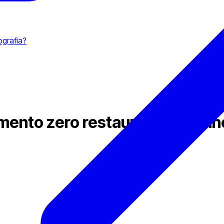
ografia?
ento zero restaurar a confian