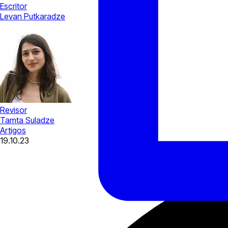
Escritor
Levan Putkaradze
Revisor
Tamta Suladze
Artigos
19.10.23