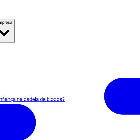
mpresa
nfiança na cadeia de blocos?
oofs)?