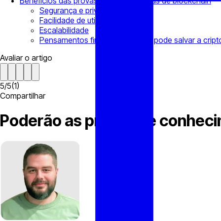
Benefícios das provas ZK para sistemas de blockchain
Segurança e privacidade
Facilidade de utilização
Escalabilidade
Pensamentos finais: O ZK-Proof pode salvar a cript
Avaliar o artigo
5
/
5
(
1
)
Compartilhar
Poderão as provas de conhecim