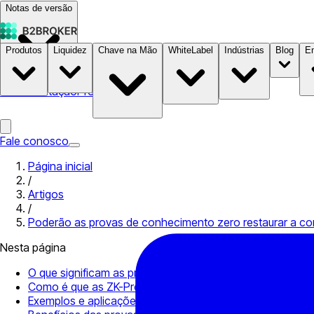
Notas de versão
Produtos
Liquidez
Chave na Mão
WhiteLabel
Indústrias
Blog
E
Documentação
Preços
B2STORE
Fale conosco
Página inicial
/
Artigos
/
Poderão as provas de conhecimento zero restaurar a co
Nesta página
O que significam as provas de conhecimento zero (Zk-Pr
Como é que as ZK-Proofs funcionam?
Exemplos e aplicações da prova de conhecimento zero