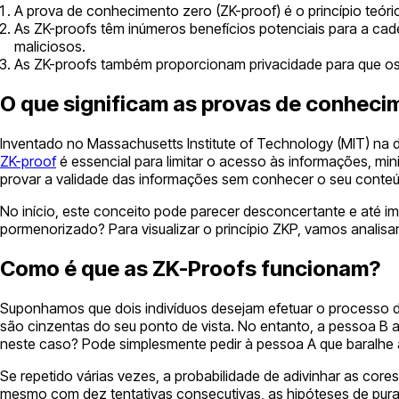
A prova de conhecimento zero (ZK-proof) é o princípio teór
As ZK-proofs têm inúmeros benefícios potenciais para a cad
maliciosos.
As ZK-proofs também proporcionam privacidade para que os i
O que significam as provas de conheci
Inventado no Massachusetts Institute of Technology (MIT) na 
ZK-proof
é essencial para limitar o acesso às informações, m
provar a validade das informações sem conhecer o seu conte
No início, este conceito pode parecer desconcertante e até i
pormenorizado? Para visualizar o princípio ZKP, vamos analisa
Como é que as ZK-Proofs funcionam?
Suponhamos que dois indivíduos desejam efetuar o processo de p
são cinzentas do seu ponto de vista. No entanto, a pessoa B 
neste caso? Pode simplesmente pedir à pessoa A que baralhe 
Se repetido várias vezes, a probabilidade de adivinhar as co
mesmo com dez tentativas consecutivas, as hipóteses de pura