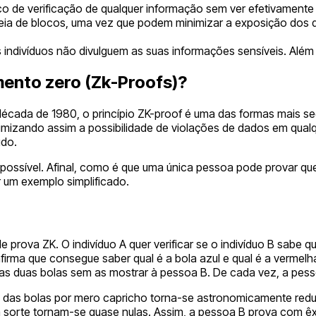
ico de verificação de qualquer informação sem ver efetivamente
eia de blocos, uma vez que podem minimizar a exposição dos d
ndivíduos não divulguem as suas informações sensíveis. Além 
mento zero (Zk-Proofs)?
década de 1980, o princípio ZK-proof é uma das formas mais se
inimizando assim a possibilidade de violações de dados em qu
údo.
mpossível. Afinal, como é que uma única pessoa pode provar qu
r um exemplo simplificado.
rova ZK. O indivíduo A quer verificar se o indivíduo B sabe qu
afirma que consegue saber qual é a bola azul e qual é a verme
as duas bolas sem as mostrar à pessoa B. De cada vez, a pess
res das bolas por mero capricho torna-se astronomicamente red
 sorte tornam-se quase nulas. Assim, a pessoa B prova com êx