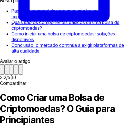
Nesta página
Passos fundamentais para criar uma bolsa de
criptomoedas
Quais são os componentes básicos de uma bolsa de
criptomoedas?
Como iniciar uma bolsa de criptomoedas: soluções
disponíveis
Conclusão: o mercado continua a exigir plataformas de
alta qualidade
Avaliar o artigo
3.2
/
5
(
6
)
Compartilhar
Como Criar uma Bolsa de
Criptomoedas? O Guia para
Principiantes