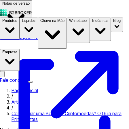
Notas de versão
Produtos
Liquidez
Chave na Mão
WhiteLabel
Indústrias
Blog
Documentação
Preços
B2STORE
Empresa
Fale conosco
Página inicial
/
Artigos
/
Como Criar uma Bolsa de Criptomoedas? O Guia para
Principiantes