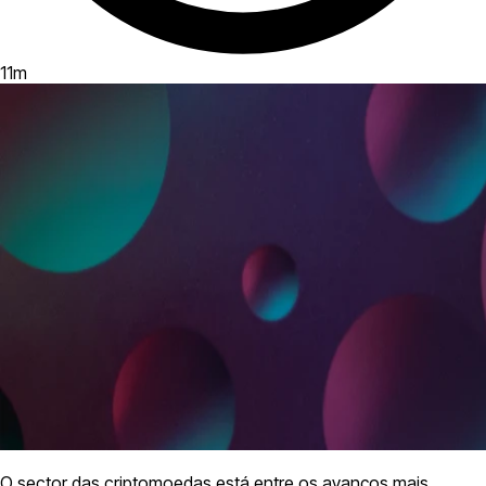
11
m
O sector das criptomoedas está entre os avanços mais