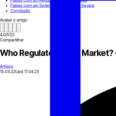
Países com um Regulamento Forex Médio
Países com um Sistema de Regulação Severa
Conclusão
Avaliar o artigo
4.0
/
5
(
2
)
Compartilhar
Who Regulates Forex Market? –
Artigos
15.03.22
Upd
17.04.23