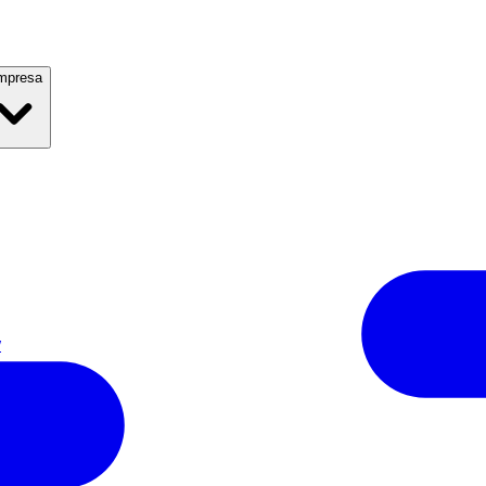
mpresa
w
a?