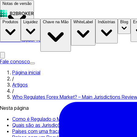
Notas de versão
Produtos
Liquidez
Chave na Mão
WhiteLabel
Indústrias
Blog
E
Documentação
Preços
B2STORE
Fale conosco
Página inicial
/
Artigos
/
Who Regulates Forex Market? – Main Jurisdictions Revie
Nesta página
Como é Regulado o Mercado Forex?
Quais são as Jurisdições para a Obtenção de uma Licenç
Países com uma fraca regulamentação Forex