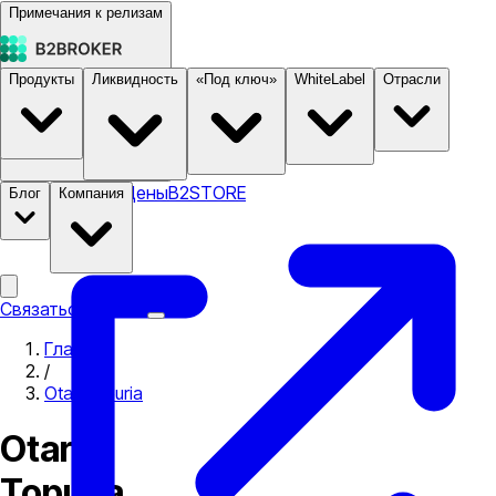
Примечания к релизам
Продукты
Ликвидность
«Под ключ»
WhiteLabel
Отрасли
Документация
Цены
B2STORE
Блог
Компания
Связаться с нами
Главная
/
Otar Topuria
Otar
Topuria