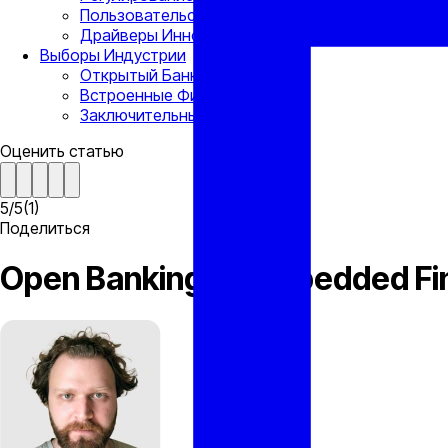
Пользовательский опыт
Драйверы Инноваций
Выборы Индустрии
Открытый Банкинг
Встроенные Финансы
Заключительные Мысли
Оценить статью
5
/
5
(
1
)
Поделиться
Open Banking vs Embedded F