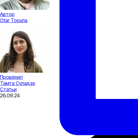
Автор
Otar Topuria
Проверил
Тамта Суладзе
Статьи
26.09.24