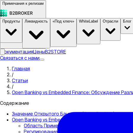
Примечания к релизам
Продукты
Ликвидность
«Под ключ»
WhiteLabel
Отрасли
Блог
Документация
Цены
B2STORE
Связаться с нами
Главная
/
Статьи
/
Open Banking vs Embedded Finance: Обсуждение Разл
Содержание
Значение Открытого Банкинга (Open Banking)
Open Banking vs Embedded Finance
Область Применения
Регулирование vs Бизнес-модель