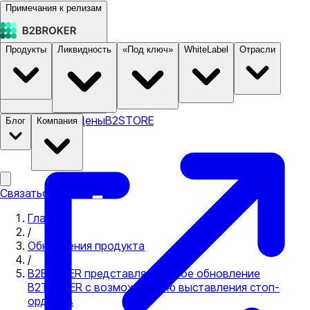
Примечания к релизам
Продукты
Ликвидность
«Под ключ»
WhiteLabel
Отрасли
Документация
Цены
B2STORE
Блог
Компания
Связаться с нами
Главная
/
Обновления продукта
/
B2BROKER представляет новое обновление
B2TRADER с возможностью выставления стоп-
ордеров