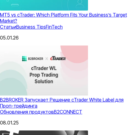
MT5 vs cTrader: Which Platform Fits Your Business’s Target
Market?
Статьи
Business Tips
FinTech
05.01.26
B2BROKER Запускает Решение cTrader White Label для
Проп-трейдинга
Обновления продуктов
B2CONNECT
08.01.25