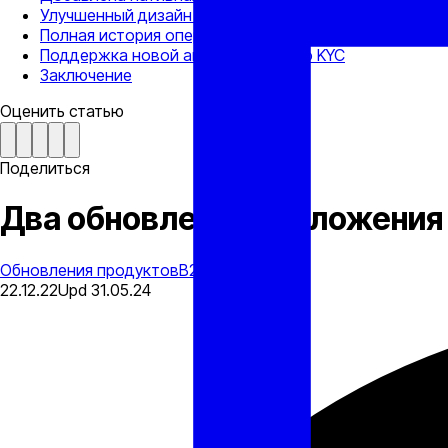
Улучшенный дизайн кошелька
Полная история операций с кошельком
Поддержка новой аккредитации по KYC
Заключение
Оценить статью
Поделиться
Два обновления приложения
Обновления продуктов
B2CONNECT
22.12.22
Upd
31.05.24