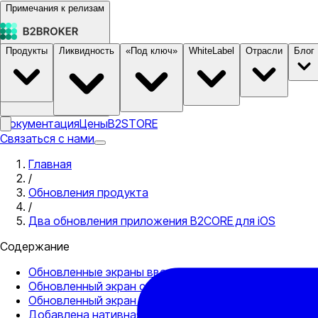
Примечания к релизам
Продукты
Ликвидность
«Под ключ»
WhiteLabel
Отрасли
Блог
Документация
Цены
B2STORE
Связаться с нами
Главная
/
Обновления продукта
/
Два обновления приложения B2CORE для iOS
Содержание
Обновленные экраны ввода и вывода средств
Обновленный экран создания учетной записи
Обновленный экран деталей счета платформы
Добавлена нативная поддержка OneZero и PrimeXM