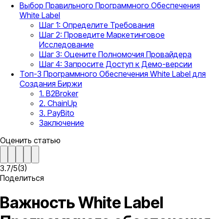
Выбор Правильного Программного Обеспечения
White Label
Шаг 1: Определите Требования
Шаг 2: Проведите Маркетинговое
Исследование
Шаг 3: Оцените Полномочия Провайдера
Шаг 4: Запросите Доступ к Демо-версии
Топ-3 Программного Обеспечения White Label для
Создания Биржи
1. B2Broker
2. ChainUp
3. PayBito
Заключение
Оценить статью
3.7
/
5
(
3
)
Поделиться
Важность White Label