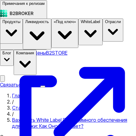
Примечания к релизам
Продукты
Ликвидность
«Под ключ»
WhiteLabel
Отрасли
Документация
Цены
B2STORE
Блог
Компания
Связаться с нами
Главная
/
Статьи
/
Важность White Label Программного обеспечения
для Биржи: Как Оно Работает?