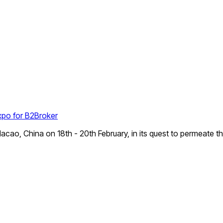
xpo for B2Broker
cao, China on 18th - 20th February, in its quest to permeate t