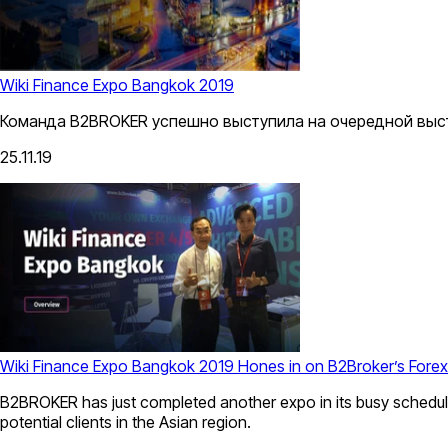
Wiki Finance Expo Bangkok 2019
Команда B2BROKER успешно выступила на очередной выста
25.11.19
Wiki Finance Expo Bangkok 2019 Hones in on B2Broker’s Forex
B2BROKER has just completed another expo in its busy schedule in
potential clients in the Asian region.