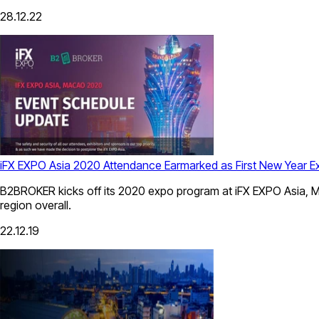
28.12.22
iFX EXPO Asia 2020 Attendance Earmarked as First New Year E
B2BROKER kicks off its 2020 expo program at iFX EXPO Asia, Ma
region overall.
22.12.19