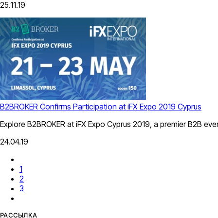
25.11.19
B2BROKER Confirms Participation at iFX Expo 2019 Cyprus
Explore B2BROKER at iFX Expo Cyprus 2019, a premier B2B event i
24.04.19
1
2
3
РАССЫЛКА