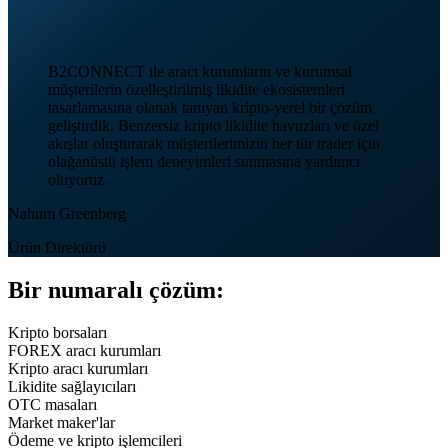
B2CONNECT ile aracı kurumların ve kurumsal
müşterilerin özelleştirilmiş likidite ekosistemleri
tasarlamasına olanak tanıyan kripto-yerel bir çözüm
geliştirdik. Benzersiz kripto likidite havuzları ve özel
akışlar oluşturarak müşterilerimizin her tür trader için
olağanüstü işlem deneyimleri sunmasına yardımcı
oluyoruz.
Nahum Greenberg
Ürün Direktörü
Bir numaralı çözüm:
Kripto borsaları
FOREX aracı kurumları
Kripto aracı kurumları
Likidite sağlayıcıları
OTC masaları
Market maker'lar
Ödeme ve kripto işlemcileri