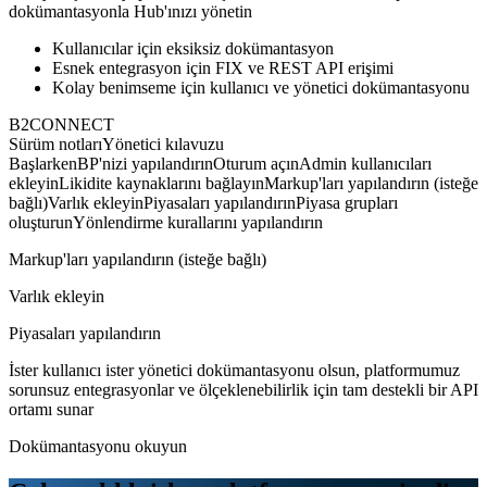
dokümantasyonla Hub'ınızı yönetin
Kullanıcılar için eksiksiz dokümantasyon
Esnek entegrasyon için FIX ve REST API erişimi
Kolay benimseme için kullanıcı ve yönetici dokümantasyonu
B2CONNECT
Sürüm notları
Yönetici kılavuzu
Başlarken
BP'nizi yapılandırın
Oturum açın
Admin kullanıcıları
ekleyin
Likidite kaynaklarını bağlayın
Markup'ları yapılandırın (isteğe
bağlı)
Varlık ekleyin
Piyasaları yapılandırın
Piyasa grupları
oluşturun
Yönlendirme kurallarını yapılandırın
Markup'ları yapılandırın (isteğe bağlı)
Varlık ekleyin
Piyasaları yapılandırın
İster kullanıcı ister yönetici dokümantasyonu olsun, platformumuz
sorunsuz entegrasyonlar ve ölçeklenebilirlik için tam destekli bir API
ortamı sunar
Dokümantasyonu okuyun