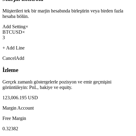
Müşterileri tek bir marjin hesabında birleştirin veya birden fazla
hesaba bölün.
Add Setting
×
BTCUSD
×
3
+ Add Line
Cancel
Add
İzleme
Gerçek zamanlı göstergelerle pozisyon ve emir geçmişini
görüntüleyin: PnL, bakiye ve equity.
123,006.195 USD
Margin Account
Free Margin
0.32382