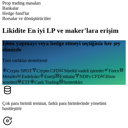
Prop trading masaları
Bankalar
Hedge fund'lar
Borsalar ve dönüştürücüler
Likidite
En iyi LP ve maker'lara erişim
İşlem yapmayı veya hedge etmeyi seçtiğiniz her şey
elimizde
Tüm varlıklar desteklenir
Crypto SPOT
Crypto CFD
Sürekli vadeli işlemler
Forex
Metaller
Endeksler
Enerji
Emtialar
NDFs CFD
Hisse
senetleri
ETF
Cash Trading
Sentetikler
Çok para birimli teminat, farklı para birimlerinde yönetimi
basitleştirir