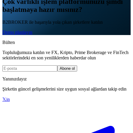
Çok varlıklı işlem platformunuzu şimdi
başlatmaya hazır mısınız?
B2BROKER ile başarıyla yola çıkan şirketlere katılın
Demo planlayın
Bülten
Topluluğumuza katılın ve FX, Kripto, Prime Brokerage ve FinTech
sektörlerindeki en son yeniliklerden haberdar olun
Abone ol
Yanınızdayız
Şirketin güncel gelişmelerini size uygun sosyal ağlardan takip edin
𝕏
in