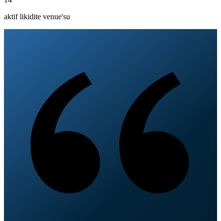
aktif likidite venue'su