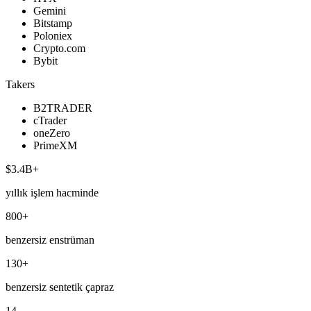
Gemini
Bitstamp
Poloniex
Crypto.com
Bybit
Takers
B2TRADER
cTrader
oneZero
PrimeXM
$3.4B+
yıllık işlem hacminde
800+
benzersiz enstrüman
130+
benzersiz sentetik çapraz
14