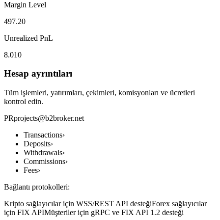
Margin Level
497.20
Unrealized PnL
8.010
Hesap ayrıntıları
Tüm işlemleri, yatırımları, çekimleri, komisyonları ve ücretleri
kontrol edin.
PR
projects@b2broker.net
Transactions
›
Deposits
›
Withdrawals
›
Commissions
›
Fees
›
Bağlantı protokolleri:
Kripto sağlayıcılar için WSS/REST API desteği
Forex sağlayıcılar
için FIX API
Müşteriler için gRPC ve FIX API 1.2 desteği