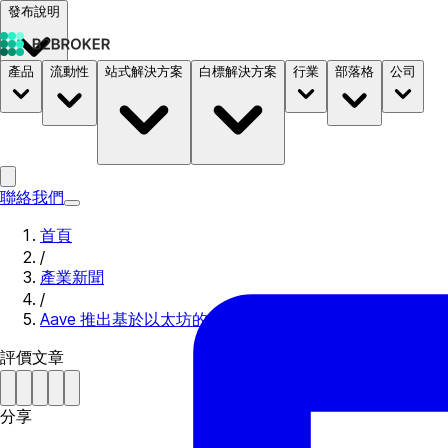
發布說明
產品
流動性
站式解決方案
白標解決方案
行業
部落格
公司
文件
定價
B2STORE
聯絡我們
首頁
/
產業新聞
/
Aave 推出基於以太坊的社交網絡
評價文章
分享