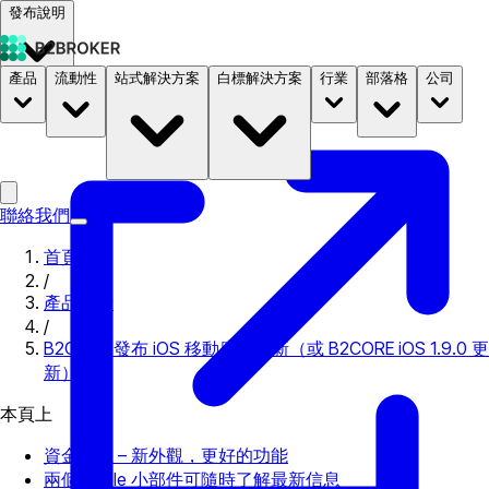
發布說明
產品
流動性
站式解決方案
白標解決方案
行業
部落格
公司
文件
定價
B2STORE
聯絡我們
首頁
/
產品更新
/
B2CORE 發布 iOS 移動應用更新（或 B2CORE iOS 1.9.0 更
新）
本頁上
資金按鈕 – 新外觀，更好的功能
兩個 Apple 小部件可隨時了解最新信息