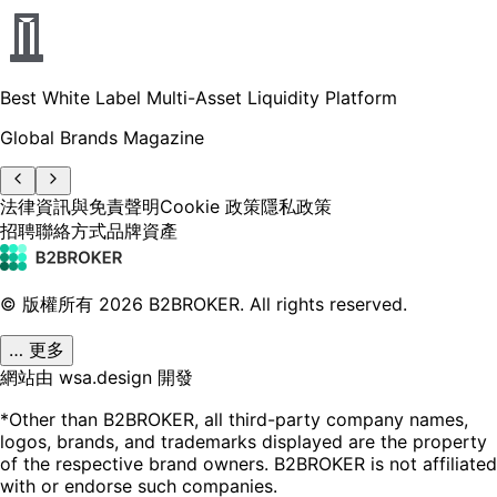
Best White Label Multi-Asset Liquidity Platform
Global Brands Magazine
法律資訊與免責聲明
Cookie 政策
隱私政策
招聘
聯絡方式
品牌資產
© 版權所有
2026
B2BROKER.
All rights reserved.
… 更多
網站由 wsa.design 開發
*Other than B2BROKER, all third-party company names,
logos, brands, and trademarks displayed are the property
of the respective brand owners. B2BROKER is not affiliated
with or endorse such companies.