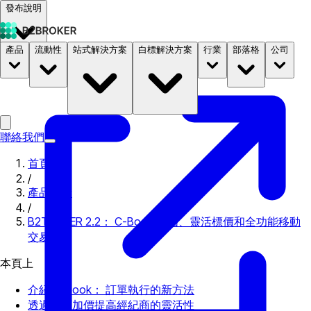
發布說明
產品
流動性
站式解決方案
白標解決方案
行業
部落格
公司
文件
定價
B2STORE
聯絡我們
首頁
/
產品更新
/
B2TRADER 2.2： C-Book 路由、靈活標價和全功能移動
交易
本頁上
介紹 C-Book： 訂單執行的新方法
透過自訂加價提高經紀商的靈活性