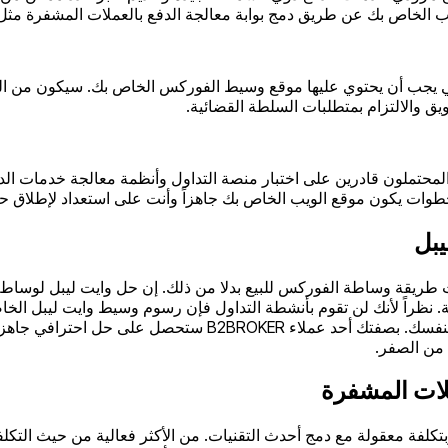
خاص بك عن طريق دمج بوابة معالجة الدفع بالعملات المشفرة مثل B2BINPAY
لتي يجب أن يحتوي عليها موقع وسيط الفوركس الخاص بك. سيكون من ال
يق والالتزام بمتطلبات السلطة القضائية.
محتملون قادرين على اختبار منصة التداول وأنظمة معالجة خدمات الدفع
خطوات يكون موقع الويب الخاص بك جاهزاً وأنت على استعداد لإطلاق حم
يبل
انة. نظراً لأنك لن تقوم بأنشطة التداول فإن رسوم وسيط وايت ليبل 
بالإضافة إلى ذلك، ستوفر المال عن طريق شراء ترخيص بدلاً من بنائ
لات المشفرة
فة معقولة مع دمج أحدث التقنيات. من الأكثر فعالية من حيث التكلفة