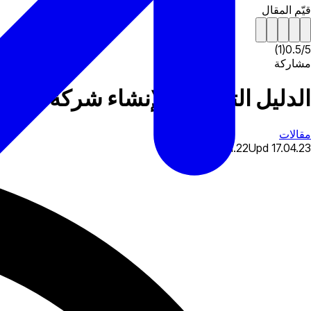
قيّم المقال
)
1
(
0.5
/
5
مشاركة
الدليل التفصيلي لإنشاء شركة وس
مقالات
18.01.22
Upd
17.04.23