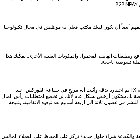
.
مهم أيضاً أن يكون لديك مكتب فعلي به موظفين في مجال تكنولوجيا
 وتطبيقات الهاتف المحمول والمكونات التقنية الأخرى. يمكّنك هذا
لة تسويقية ناجحة.
نظراً للوقت والجهد اللازمين للبدء من الصفر، تختار العديد من الشركات طريقة وساطة الفوركس للبيع بدلا من ذلك. إن حل وايت ليبل لوساطة FX تم اختباره بدقة وأثبت أنه مربح في صناعة الفوركس. عند
الخاصة بك ستكون أرخص بشكل عام لأنك لن تخضع لمتطلبات رأس المال.
ه بنفسك. بصفتك أحد عملاء B2BROKER ستحصل على حل احترافي جاهز للنشر في غضون ثلاثة إلى أربعة أسابيع بعد توقيع الاتفاقية. ونتيجة
 والكفاءة شراء حلول جديدة تركز على الحفاظ على العملاء الحاليين