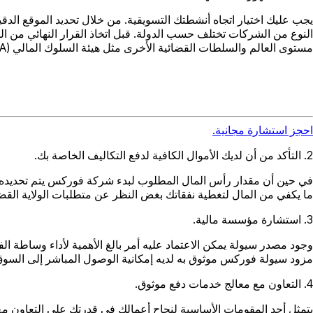
يجب عليك اختيار اتجاه أنشطتك التسويقية. من خلال تحديد الموقع الدقي
النوع من الشركات تختلف حسب الدولة. قبل اتخاذ القرار النهائي من ال
مستوى العالم والسلطات القضائية الأخرى مثل هيئة السلوك المالي (FCA) وجزر فيرجن البريطانية وجزر كايمان.
احجز استشارة مجانية.
2. التأكد من أن لديك الأموال الكافية لدفع التكاليف الخاصة بك.
في حين أن مقدار رأس المال المطلوب لبدء شركة فوركس يتم تحديده عا
ما يكفي من المال لتغطية نفقاتك بغض النظر عن متطلبات الولاية القضا
3. استشارة مؤسسة مالية.
وجود مصدر سيولة يمكن الاعتماد عليه أمر بالغ الأهمية لأداء وساطة ال
مزود سيولة فوركس موثوق به لديه إمكانية الوصول المباشر إلى السوق
4. التعاون مع معالج خدمات دفع موثوق.
يتمثل أحد المقومات الأساسية لنجاح أعمالك في قدرتك على التعاون مع