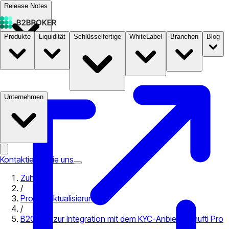
Release Notes
Produkte
Liquidität
Schlüsselfertige
WhiteLabel
Branchen
Blog
Dokumentation
Preise
B2STORE
Unternehmen
Kontaktieren Sie uns
Zuhause
/
Produktaktualisierungen
/
B2CORE zur Integration mit dem KYC-Anbieter Shufti Pro