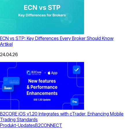
ECN vs STP: Key Differences Every Broker Should Know
Artikel
24.04.26
B2CORE iOS v1.20 Integrates with cTrader, Enhancing Mobile
Trading Standards
Produkt-Updates
B2CONNECT