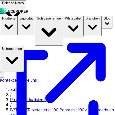
Release Notes
Produkte
Liquidität
Schlüsselfertige
WhiteLabel
Branchen
Blog
Dokumentation
Preise
B2STORE
Unternehmen
Kontaktieren Sie uns
Zuhause
/
Produktaktualisierungen
/
B2TRADER bietet jetzt 100 Paare mit 100×100 Orderbuch