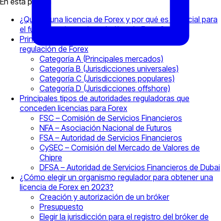
En esta página
¿Qué es una licencia de Forex y por qué es esencial para
el funcionamiento de un bróker de Forex?
Principales categorías de jurisdicciones para la
regulación de Forex
Categoría A (Principales mercados)
Categoría B (Jurisdicciones universales)
Categoría C (Jurisdicciones populares)
Categoría D (Jurisdicciones offshore)
Principales tipos de autoridades reguladoras que
conceden licencias para Forex
FSC – Comisión de Servicios Financieros
NFA – Asociación Nacional de Futuros
FSA – Autoridad de Servicios Financieros
CySEC – Comisión del Mercado de Valores de
Chipre
DFSA – Autoridad de Servicios Financieros de Dubai
¿Cómo elegir un organismo regulador para obtener una
licencia de Forex en 2023?
Creación y autorización de un bróker
Presupuesto
Elegir la jurisdicción para el registro del bróker de