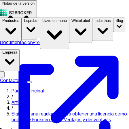
Notas de la versión
Productos
Liquidez
Llave en mano
WhiteLabel
Industrias
Blog
Documentación
Precios
B2STORE
Empresa
Contáctenos
Página principal
/
Artículos
/
Eligiendo una regulación para obtener una licencia como
bróker de Forex en 2023. Ventajas y desventajas