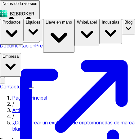
Notas de la versión
Productos
Liquidez
Llave en mano
WhiteLabel
Industrias
Blog
Documentación
Precios
B2STORE
Empresa
Contáctenos
Página principal
/
Artículos
/
¿Cómo crear un exchange de criptomonedas de marca
blanca?