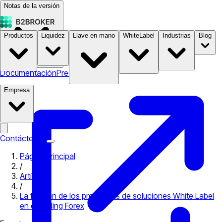
Notas de la versión
Productos
Liquidez
Llave en mano
WhiteLabel
Industrias
Blog
Documentación
Precios
B2STORE
Empresa
Contáctenos
Página principal
/
Artículos
/
La función de los programas de soluciones White Label
en el trading Forex