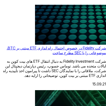
شرکت Fidelity در خصوص احتمال راه اندازی ETF مبتنی بر BTC،
موضوعاتی را با SEC مطرح ساخت
شرکت Fidelity Investment به دنبال انتقال ETF های بیت کوین به
ایالات متحده می باشد. توماس جسوپ، رئیس دپارتمان دیجیتال این
شرکت، ملاقاتی را با نمایندگان SEC داشت تا پیرامون اخذ تأییدیه راه
اندازی ETF مبتنی بر بیت کوین، توضیحاتی را ارایه دهد.
15.09.21