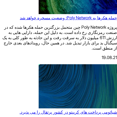
حمله هکرها به Poly Network: وضعیت مسخره خواهد شد
پروژه Poly Network چین متحمل بزرگترین حمله هکرها شده که در
صنعت رمزنگاری رخ داده است. به دلیل این حمله، دارایی هایی به
ارزش 611 میلیون دلار به سرقت رفت و این حادثه به طور کلی به یک
سیگنال بد برای بازار تبدیل شد. در همین حال، رویدادهای بعدی خارج
از منطق است.
19.08.21
شیائومی پرداخت های کریپتو در کشور پرتقال را می پذیرد.