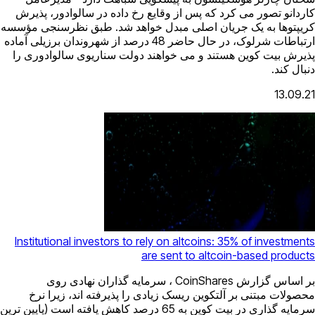
کاردانو تصور می کرد که پس از وقایع رخ داده در سالوادور، پذیرش
کریپتوها به یک جریان اصلی مبدل خواهد شد. طبق نظرسنجی مؤسسه
ارتباطات شرلوک، در حال حاضر 48 درصد از شهروندان برزیلی آماده
پذیرش بیت کوین هستند و می خواهند دولت سناریوی سالوادوری را
دنبال کند.
13.09.21
Institutional investors to rely on altcoins: 35% of investments
are sent to altcoin-based products
بر اساس گزارش CoinShares ، سرمایه گذاران نهادی روی
محصولات مبتنی بر آلتکوین ریسک زیادی را پذیرفته اند، زیرا نرخ
سرمایه گذاری در بیت کوین به 65 درصد کاهش یافته است (پایین ترین