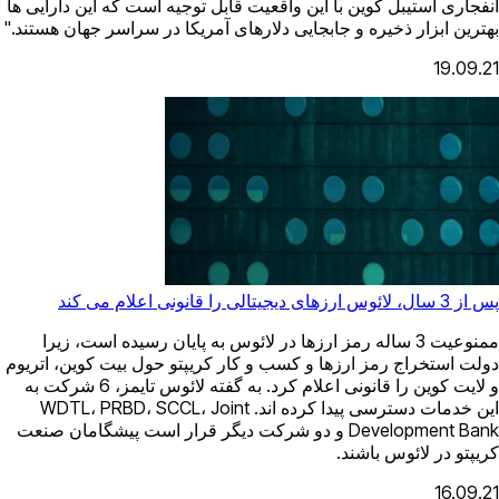
انفجاری استیبل کوین با این واقعیت قابل توجیه است که این دارایی ها
بهترین ابزار ذخیره و جابجایی دلارهای آمریکا در سراسر جهان هستند."
19.09.21
پس از 3 سال، لائوس ارزهای دیجیتالی را قانونی اعلام می کند
ممنوعیت 3 ساله رمز ارزها در لائوس به پایان رسیده است، زیرا
دولت استخراج رمز ارزها و کسب و کار کریپتو حول بیت کوین، اتریوم
و لایت کوین را قانونی اعلام کرد. به گفته لائوس تایمز، 6 شرکت به
این خدمات دسترسی پیدا کرده اند. WDTL، PRBD، SCCL، Joint
Development Bank و دو شرکت دیگر قرار است پیشگامان صنعت
کریپتو در لائوس باشند.
16.09.21