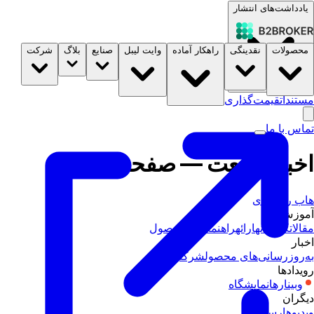
یادداشت‌های انتشار
محصولات
نقدینگی
راهکار آماده
وایت لیبل
صنایع
بلاگ
شرکت
مستندات
قیمت‌گذاری
B2STORE
تماس با ما
اخبار صنعت — صفحه: 11
هاب رسانه‌ای
آموزش
مقالات
کتابخانه
ارائه
راهنماهای محصول
اخبار
به‌روزرسانی‌های محصول
شرکتی
صنعت
رویدادها
وبینارها
نمایشگاه
دیگران
ویدیوها
رسانه