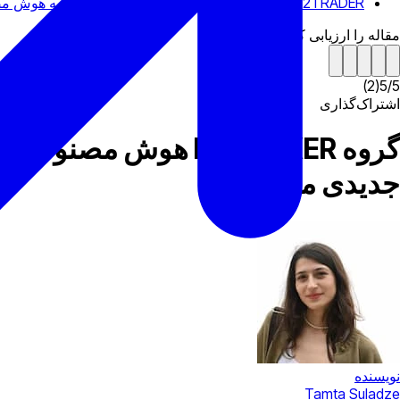
B2TRADER: از پلتفرم چند دارایی تا زیرساخت مجهز به هوش مصنوعی
مقاله را ارزیابی کن
)
2
(
5
/
5
اشتراک‌گذاری
جدیدی می‌شود
نویسنده
Tamta Suladze