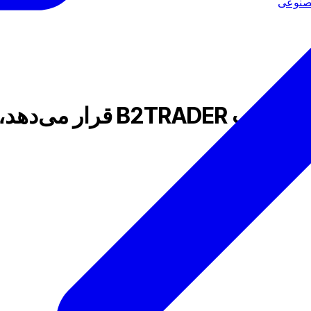
گروه B2BROKER هوش مصنوعی ر