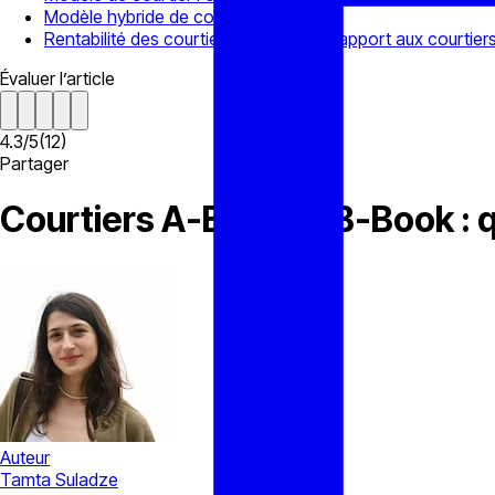
Modèle hybride de courtier Forex
Rentabilité des courtiers A-Book par rapport aux courtie
Évaluer l’article
4.3
/
5
(
12
)
Partager
Courtiers A-Book et B-Book : qu
Auteur
Tamta Suladze