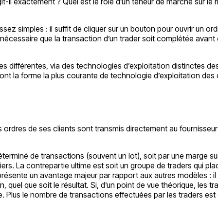
it-il exactement ? Quel est le rôle d’un teneur de marché sur l
z simples : il suffit de cliquer sur un bouton pour ouvrir un ord
 nécessaire que la transaction d’un trader soit complétée avant d
différentes, via des technologies d’exploitation distinctes des 
t la forme la plus courante de technologie d’exploitation des
 ordres de ses clients sont transmis directement au fournisseur 
rminé de transactions (souvent un lot), soit par une marge sur l
iers. La contrepartie ultime est soit un groupe de traders qui p
 présente un avantage majeur par rapport aux autres modèles : il 
 quel que soit le résultat. Si, d’un point de vue théorique, les tr
e. Plus le nombre de transactions effectuées par les traders est