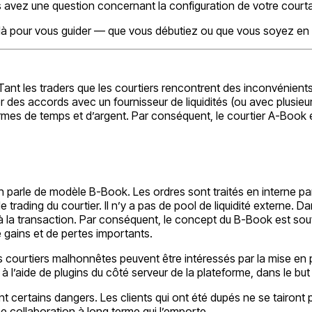
 avez une question concernant la configuration de votre court
 là pour vous guider — que vous débutiez ou que vous soyez en 
t les traders que les courtiers rencontrent des inconvénients lo
r des accords avec un fournisseur de liquidités (ou avec plusieur
ermes de temps et d’argent. Par conséquent, le courtier A-Book e
parle de modèle B-Book. Les ordres sont traités en interne par l
e trading du courtier. Il n’y a pas de pool de liquidité externe. Da
 la transaction. Par conséquent, le concept du B-Book est souven
 gains et de pertes importants.
Les courtiers malhonnêtes peuvent être intéressés par la mise en
 à l’aide de plugins du côté serveur de la plateforme, dans le but 
nt certains dangers. Les clients qui ont été dupés ne se tairont 
ne collaboration à long terme qui l’emporte.