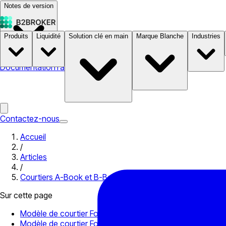
Notes de version
Produits
Liquidité
Solution clé en main
Marque Blanche
Industries
Documentation
Tarifs
B2STORE
Contactez-nous
Accueil
/
Articles
/
Courtiers A-Book et B-Book : quelle est la différence ?
Sur cette page
Modèle de courtier Forex A-Book
Modèle de courtier Forex B-Book