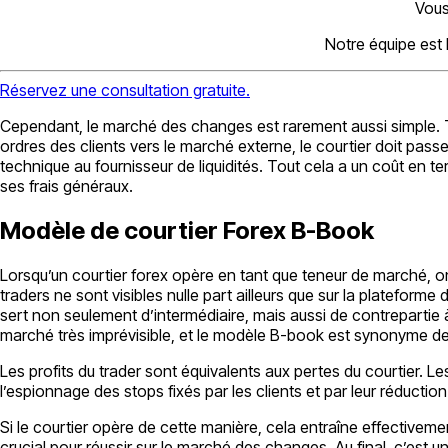
Vous
Notre équipe est
Réservez une consultation gratuite.
Cependant, le marché des changes est rarement aussi simple. Tan
ordres des clients vers le marché externe, le courtier doit passe
technique au fournisseur de liquidités. Tout cela a un coût en t
ses frais généraux.
Modèle de courtier Forex B-Book
Lorsqu’un courtier forex opère en tant que teneur de marché, on 
traders ne sont visibles nulle part ailleurs que sur la plateforme d
sert non seulement d’intermédiaire, mais aussi de contrepartie à
marché très imprévisible, et le modèle B-book est synonyme de
Les profits du trader sont équivalents aux pertes du courtier. 
l’espionnage des stops fixés par les clients et par leur réduction
Si le courtier opère de cette manière, cela entraîne effectiveme
crucial pour réussir sur le marché des changes. Au final, c’est u