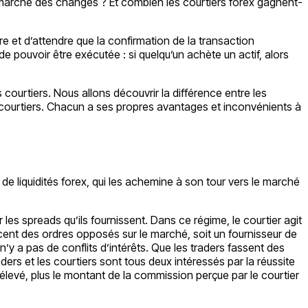
e marché des changes ? Et combien les courtiers forex gagnent-
re et d’attendre que la confirmation de la transaction
e pouvoir être exécutée : si quelqu’un achète un actif, alors
courtiers. Nous allons découvrir la différence entre les
 courtiers. Chacun a ses propres avantages et inconvénients à
de liquidités forex, qui les achemine à son tour vers le marché
es spreads qu’ils fournissent. Dans ce régime, le courtier agit
lacent des ordres opposés sur le marché, soit un fournisseur de
n’y a pas de conflits d’intérêts. Que les traders fassent des
aders et les courtiers sont tous deux intéressés par la réussite
 élevé, plus le montant de la commission perçue par le courtier