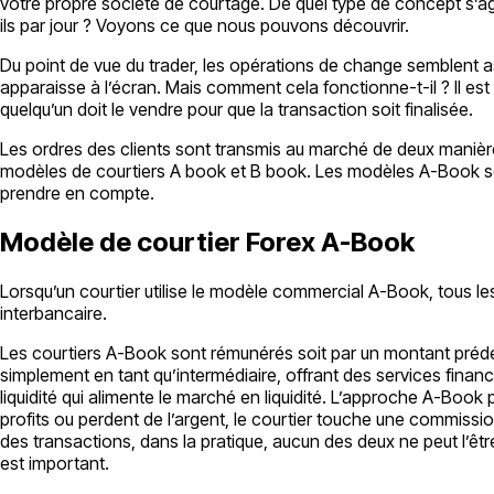
votre propre société de courtage. De quel type de concept s’ag
ils par jour ? Voyons ce que nous pouvons découvrir.
Du point de vue du trader, les opérations de change semblent asse
apparaisse à l’écran. Mais comment cela fonctionne-t-il ? Il est
quelqu’un doit le vendre pour que la transaction soit finalisée.
Les ordres des clients sont transmis au marché de deux manières 
modèles de courtiers A book et B book. Les modèles A-Book son
prendre en compte.
Modèle de courtier Forex A-Book
Lorsqu’un courtier utilise le modèle commercial A-Book, tous les
interbancaire.
Les courtiers A-Book sont rémunérés soit par un montant prédéte
simplement en tant qu’intermédiaire, offrant des services financ
liquidité qui alimente le marché en liquidité. L’approche A-Book
profits ou perdent de l’argent, le courtier touche une commission,
des transactions, dans la pratique, aucun des deux ne peut l’êtr
est important.