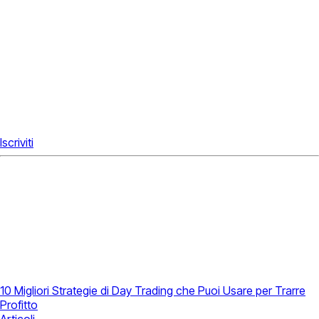
Iscriviti
10 Migliori Strategie di Day Trading che Puoi Usare per Trarre
Profitto