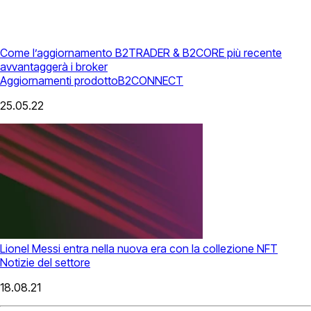
Come l’aggiornamento B2TRADER & B2CORE più recente
avvantaggerà i broker
Aggiornamenti prodotto
B2CONNECT
25.05.22
Lionel Messi entra nella nuova era con la collezione NFT
Notizie del settore
18.08.21