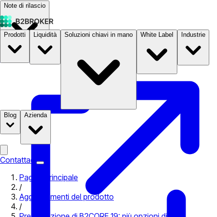
Note di rilascio
Prodotti
Liquidità
Soluzioni chiavi in mano
White Label
Industrie
Documentazione
Prezzi
B2STORE
Blog
Azienda
Contattaci
Pagina principale
/
Aggiornamenti del prodotto
/
Presentazione di B2CORE 19: più opzioni di