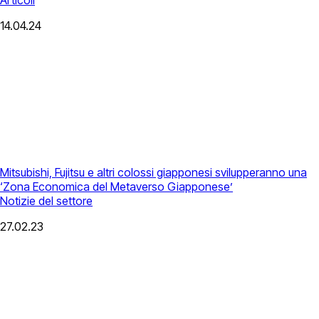
Articoli
14.04.24
Mitsubishi, Fujitsu e altri colossi giapponesi svilupperanno una
‘Zona Economica del Metaverso Giapponese’
Notizie del settore
27.02.23