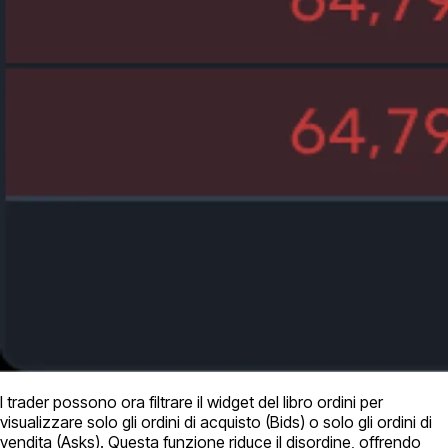
I trader possono ora filtrare il widget del libro ordini per
visualizzare solo gli ordini di acquisto (Bids) o solo gli ordini di
vendita (Asks). Questa funzione riduce il disordine, offrendo