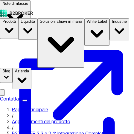
Note di rilascio
Prodotti
Liquidità
Soluzioni chiavi in mano
White Label
Industrie
Documentazione
Prezzi
B2STORE
Blog
Azienda
Contattaci
Pagina principale
/
Aggiornamenti del prodotto
/
B2TRADER 2.3 e 2.4: Integrazione Completa con