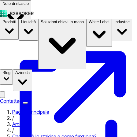
Note di rilascio
Prodotti
Liquidità
Soluzioni chiavi in mano
White Label
Industrie
Documentazione
Prezzi
B2STORE
Blog
Azienda
Contattaci
Pagina principale
/
Articoli
/
Che cos’è lo staking e come funziona?