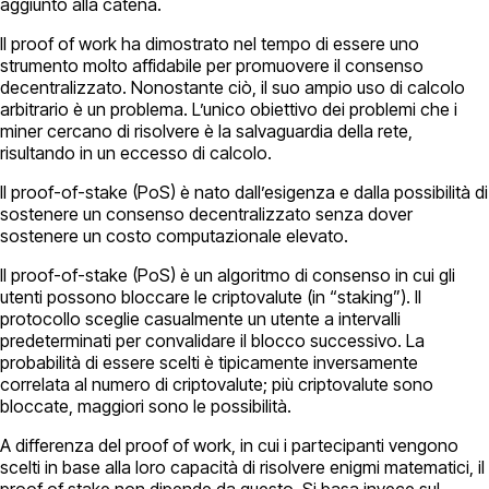
aggiunto alla catena.
Il proof of work ha dimostrato nel tempo di essere uno
strumento molto affidabile per promuovere il consenso
decentralizzato. Nonostante ciò, il suo ampio uso di calcolo
arbitrario è un problema. L’unico obiettivo dei problemi che i
miner cercano di risolvere è la salvaguardia della rete,
risultando in un eccesso di calcolo.
Il proof-of-stake (PoS) è nato dall’esigenza e dalla possibilità di
sostenere un consenso decentralizzato senza dover
sostenere un costo computazionale elevato.
Il proof-of-stake (PoS) è un algoritmo di consenso in cui gli
utenti possono bloccare le criptovalute (in “staking”). Il
protocollo sceglie casualmente un utente a intervalli
predeterminati per convalidare il blocco successivo. La
probabilità di essere scelti è tipicamente inversamente
correlata al numero di criptovalute; più criptovalute sono
bloccate, maggiori sono le possibilità.
A differenza del proof of work, in cui i partecipanti vengono
scelti in base alla loro capacità di risolvere enigmi matematici, il
proof of stake non dipende da questo. Si basa invece sul