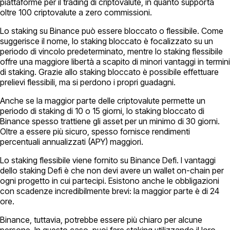
piattaforme per il trading di criptovalute, in quanto supporta
oltre 100 criptovalute a zero commissioni.
Lo staking su Binance può essere bloccato o flessibile. Come
suggerisce il nome, lo staking bloccato è focalizzato su un
periodo di vincolo predeterminato, mentre lo staking flessibile
offre una maggiore libertà a scapito di minori vantaggi in termini
di staking. Grazie allo staking bloccato è possibile effettuare
prelievi flessibili, ma si perdono i propri guadagni.
Anche se la maggior parte delle criptovalute permette un
periodo di staking di 10 o 15 giorni, lo staking bloccato di
Binance spesso trattiene gli asset per un minimo di 30 giorni.
Oltre a essere più sicuro, spesso fornisce rendimenti
percentuali annualizzati (APY) maggiori.
Lo staking flessibile viene fornito su Binance Defi. I vantaggi
dello staking Defi è che non devi avere un wallet on-chain per
ogni progetto in cui partecipi. Esistono anche le obbligazioni
con scadenze incredibilmente brevi: la maggior parte è di 24
ore.
Binance, tuttavia, potrebbe essere più chiaro per alcune
persone. In questo caso, puoi fare staking utilizzando il loro