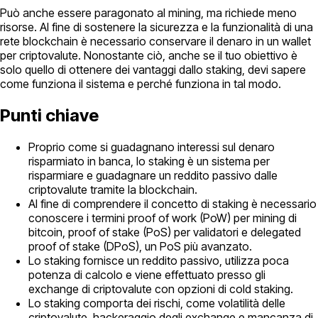
Può anche essere paragonato al mining, ma richiede meno
risorse. Al fine di sostenere la sicurezza e la funzionalità di una
rete blockchain è necessario conservare il denaro in un wallet
per criptovalute. Nonostante ciò, anche se il tuo obiettivo è
solo quello di ottenere dei vantaggi dallo staking, devi sapere
come funziona il sistema e perché funziona in tal modo.
Punti chiave
Proprio come si guadagnano interessi sul denaro
risparmiato in banca, lo staking è un sistema per
risparmiare e guadagnare un reddito passivo dalle
criptovalute tramite la blockchain.
Al fine di comprendere il concetto di staking è necessario
conoscere i termini proof of work (PoW) per mining di
bitcoin, proof of stake (PoS) per validatori e delegated
proof of stake (DPoS), un PoS più avanzato.
Lo staking fornisce un reddito passivo, utilizza poca
potenza di calcolo e viene effettuato presso gli
exchange di criptovalute con opzioni di cold staking.
Lo staking comporta dei rischi, come volatilità delle
criptovalute, hackeraggio degli exchange e mancanza di