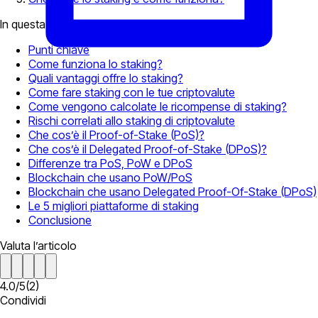
In questa pagina
Punti chiave
Come funziona lo staking?
Quali vantaggi offre lo staking?
Come fare staking con le tue criptovalute
Come vengono calcolate le ricompense di staking?
Rischi correlati allo staking di criptovalute
Che cos’è il Proof-of-Stake (PoS)?
Che cos’è il Delegated Proof-of-Stake (DPoS)?
Differenze tra PoS, PoW e DPoS
Blockchain che usano PoW/PoS
Blockchain che usano Delegated Proof-Of-Stake (DPoS)
Le 5 migliori piattaforme di staking
Conclusione
Valuta l’articolo
4.0
/
5
(
2
)
Condividi