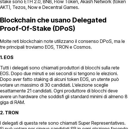
stake sono ETH 2.0, BNB, Flow Token, Akash Network (token
AKT), Tezos, Now e Decentral Games.
Blockchain che usano Delegated
Proof-Of-Stake (DPoS)
Molte reti blockchain note utilizzano il consenso DPoS, ma le
tre principali troviamo EOS, TRON e Cosmos.
1. EOS
Tutti i delegati sono chiamati produttori di blocchi sulla rete
EOS. Dopo due minuti e sei secondi si tengono le elezioni.
Dopo aver fatto staking di alcuni token EOS, un utente può
votare un massimo di 30 candidati. L’elezione sceglie
esattamente 21 candidati. Ogni produttore di blocchi deve
avere un hardware che soddisfi gli standard minimi di almeno 8
giga di RAM.
2. TRON
I delegati di questa rete sono chiamati Super Representatives.
Si può votare per cinque candidati SR in ogni elezione facendo