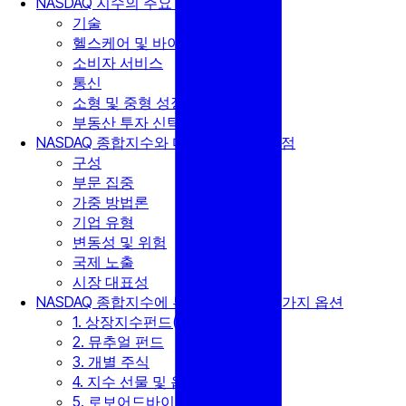
NASDAQ 지수의 주요 구성 요소
기술
헬스케어 및 바이오테크놀로지
소비자 서비스
통신
소형 및 중형 성장 기업
부동산 투자 신탁(REITs)
NASDAQ 종합지수와 다른 지수의 차이점
구성
부문 집중
가중 방법론
기업 유형
변동성 및 위험
국제 노출
시장 대표성
NASDAQ 종합지수에 투자하는 방법? 7가지 옵션
1. 상장지수펀드(ETFs)
2. 뮤추얼 펀드
3. 개별 주식
4. 지수 선물 및 옵션
5. 로보어드바이저