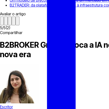
Um modelo de preços mais flexível para um mercado em
B2TRADER: da plataforma multi-ativos à infraestrutura co
Avaliar o artigo
5
/
5
(
2
)
Compartilhar
B2BROKER Group coloca a IA n
nova era
Escritor