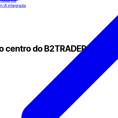
 mudança
m IA integrada
o centro do B2TRADER enquant