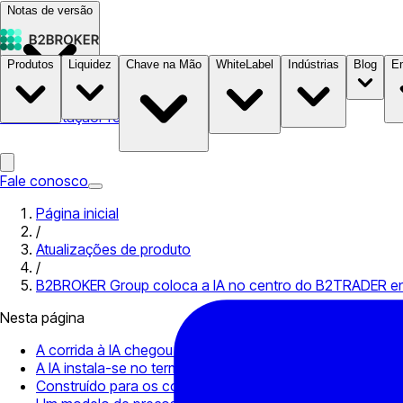
Notas de versão
Produtos
Liquidez
Chave na Mão
WhiteLabel
Indústrias
Blog
E
Documentação
Preços
B2STORE
Fale conosco
Página inicial
/
Atualizações de produto
/
B2BROKER Group coloca a IA no centro do B2TRADER enq
Nesta página
A corrida à IA chegou ao fintech
A IA instala-se no terminal de negociação
Construído para os corretores que querem vencer na era 