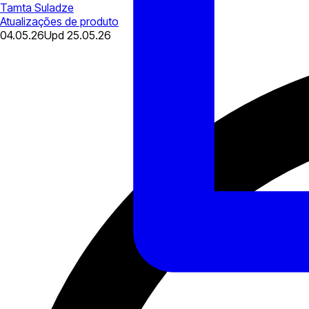
Tamta Suladze
Atualizações de produto
04.05.26
Upd
25.05.26