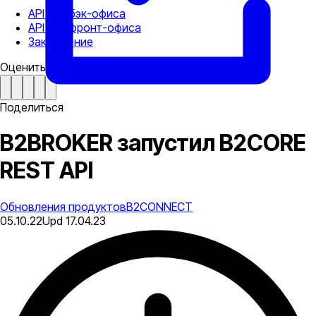
API для бэк-офиса
API для фронт-офиса
Заключение
Оценить статью
Поделиться
B2BROKER запустил B2CORE
REST API
Обновления продуктов
B2CONNECT
05.10.22
Upd
17.04.23