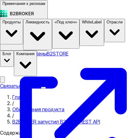
Примечания к релизам
Продукты
Ликвидность
«Под ключ»
WhiteLabel
Отрасли
Документация
Цены
B2STORE
Блог
Компания
Связаться с нами
Главная
/
Обновления продукта
/
B2BROKER запустил B2CORE REST API
Содержание