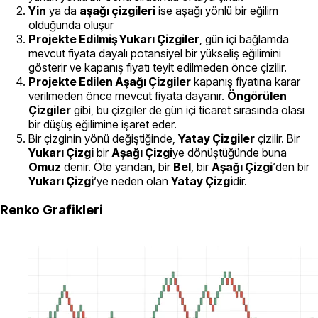
Yin
ya da
aşağı çizgileri
ise aşağı yönlü bir eğilim
olduğunda oluşur
Projekte Edilmiş Yukarı Çizgiler
, gün içi bağlamda
mevcut fiyata dayalı potansiyel bir yükseliş eğilimini
gösterir ve kapanış fiyatı teyit edilmeden önce çizilir.
Projekte Edilen Aşağı Çizgiler
kapanış fiyatına karar
verilmeden önce mevcut fiyata dayanır.
Öngörülen
Çizgiler
gibi, bu çizgiler de gün içi ticaret sırasında olası
bir düşüş eğilimine işaret eder.
Bir çizginin yönü değiştiğinde,
Yatay Çizgiler
çizilir. Bir
Yukarı Çizgi
bir
Aşağı Çizgi
ye dönüştüğünde buna
Omuz
denir. Öte yandan, bir
Bel
, bir
Aşağı Çizgi
‘den bir
Yukarı Çizgi
‘ye neden olan
Yatay Çizgi
dir.
Renko Grafikleri