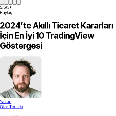
5
/
5
(
3
)
Paylaş
2024’te Akıllı Ticaret Kararları
İçin En İyi 10 TradingView
Göstergesi
Yazan
Otar Topuria