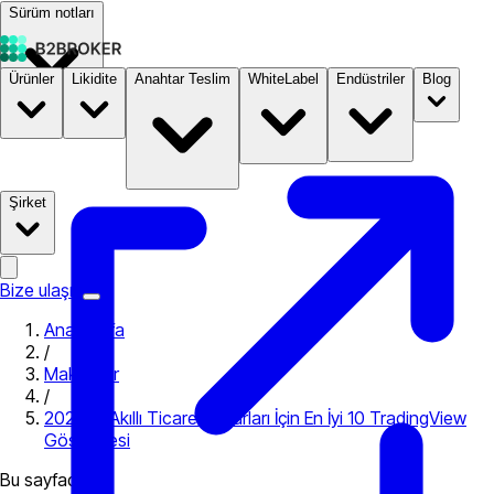
Sürüm notları
Ürünler
Likidite
Anahtar Teslim
WhiteLabel
Endüstriler
Blog
Dokümantasyon
Fiyatlandırma
B2STORE
Şirket
Bize ulaşın
Ana Sayfa
/
Makaleler
/
2024’te Akıllı Ticaret Kararları İçin En İyi 10 TradingView
Göstergesi
Bu sayfada