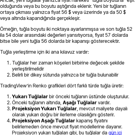
olduğunda veya bu boyutu aştığında eklenir. Yeni bir tuğlanın
ortaya çıkması yalnızca fiyat 56 $ veya üzerinde ya da 50 $
veya altında kapandığında gerçekleşir.
Örneğin, tuğla boyutu iki noktaya ayarlanmışsa ve son tuğla 52
ila 54 dolar arasındaki değerleri yansıtıyorsa, fiyat 57 dolarda
bitse bile yeni tuğla 56 dolarda bir kapanışı gösterecektir.
Tuğla yerleştirme için iki ana kılavuz vardır:
Tuğlalar her zaman köşeleri birbirine değecek şekilde
yerleştirilmelidir
Belirli bir dikey sütunda yalnızca bir tuğla bulunabilir
TradingView’in Renko grafikleri dört farklı türde tuğla üretir:
Yukarı Tuğlalar
bir önceki tuğlanın üstünde oluşturulur.
Önceki tuğlanın altında,
Aşağı Tuğlalar
vardır.
Projeksiyon Yukarı Tuğlalar
, mevcut maliyete dayalı
olarak yukarı doğru bir ilerleme olasılığını gösterir.
Projeksiyon Aşağı Tuğlalar
kapanış fiyatını
belirlemeden önce mevcut fiyat modellerine dayanır.
Projeksiyon yukarı tuğlaları gibi, bu tuğlalar da
gün içi