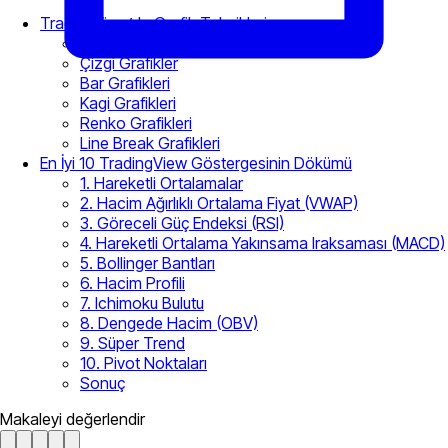
TradingView’de Grafik Teknikleri
Candlestick Grafikleri
Çizgi Grafikler
Bar Grafikleri
Kagi Grafikleri
Renko Grafikleri
Line Break Grafikleri
En İyi 10 TradingView Göstergesinin Dökümü
1. Hareketli Ortalamalar
2. Hacim Ağırlıklı Ortalama Fiyat (VWAP)
3. Göreceli Güç Endeksi (RSI)
4. Hareketli Ortalama Yakınsama Iraksaması (MACD)
5. Bollinger Bantları
6. Hacim Profili
7. Ichimoku Bulutu
8. Dengede Hacim (OBV)
9. Süper Trend
10. Pivot Noktaları
Sonuç
Makaleyi değerlendir