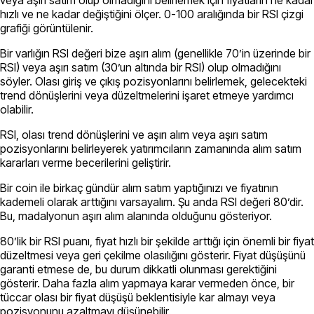
veya aşırı satım olup olmadığını belirlemek için fiyatların ne kadar
hızlı ve ne kadar değiştiğini ölçer. 0-100 aralığında bir RSI çizgi
grafiği görüntülenir.
Bir varlığın RSI değeri bize aşırı alım (genellikle 70’in üzerinde bir
RSI) veya aşırı satım (30’un altında bir RSI) olup olmadığını
söyler. Olası giriş ve çıkış pozisyonlarını belirlemek, gelecekteki
trend dönüşlerini veya düzeltmelerini işaret etmeye yardımcı
olabilir.
RSI, olası trend dönüşlerini ve aşırı alım veya aşırı satım
pozisyonlarını belirleyerek yatırımcıların zamanında alım satım
kararları verme becerilerini geliştirir.
Bir coin ile birkaç gündür alım satım yaptığınızı ve fiyatının
kademeli olarak arttığını varsayalım. Şu anda RSI değeri 80’dir.
Bu, madalyonun aşırı alım alanında olduğunu gösteriyor.
80’lik bir RSI puanı, fiyat hızlı bir şekilde arttığı için önemli bir fiyat
düzeltmesi veya geri çekilme olasılığını gösterir. Fiyat düşüşünü
garanti etmese de, bu durum dikkatli olunması gerektiğini
gösterir. Daha fazla alım yapmaya karar vermeden önce, bir
tüccar olası bir fiyat düşüşü beklentisiyle kar almayı veya
pozisyonunu azaltmayı düşünebilir.