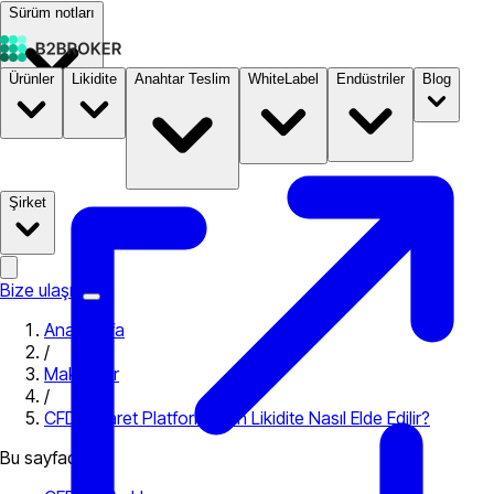
Sürüm notları
Ürünler
Likidite
Anahtar Teslim
WhiteLabel
Endüstriler
Blog
Dokümantasyon
Fiyatlandırma
B2STORE
Şirket
Bize ulaşın
Ana Sayfa
/
Makaleler
/
CFD Ticaret Platformu için Likidite Nasıl Elde Edilir?
Bu sayfada