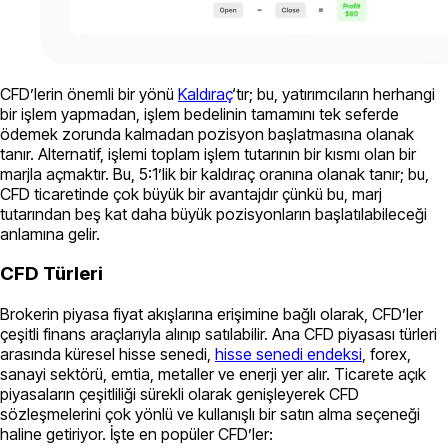
CFD’lerin önemli bir yönü
Kaldıraç
‘tır; bu, yatırımcıların herhangi
bir işlem yapmadan, işlem bedelinin tamamını tek seferde
ödemek zorunda kalmadan pozisyon başlatmasına olanak
tanır. Alternatif, işlemi toplam işlem tutarının bir kısmı olan bir
marjla açmaktır. Bu, 5:1’lik bir kaldıraç oranına olanak tanır; bu,
CFD ticaretinde çok büyük bir avantajdır çünkü bu, marj
tutarından beş kat daha büyük pozisyonların başlatılabileceği
anlamına gelir.
CFD Türleri
Brokerin piyasa fiyat akışlarına erişimine bağlı olarak, CFD’ler
çeşitli finans araçlarıyla alınıp satılabilir. Ana CFD piyasası türleri
arasında küresel hisse senedi,
hisse senedi endeksi
, forex,
sanayi sektörü, emtia, metaller ve enerji yer alır. Ticarete açık
piyasaların çeşitliliği sürekli olarak genişleyerek CFD
sözleşmelerini çok yönlü ve kullanışlı bir satın alma seçeneği
haline getiriyor. İşte en popüler CFD’ler: