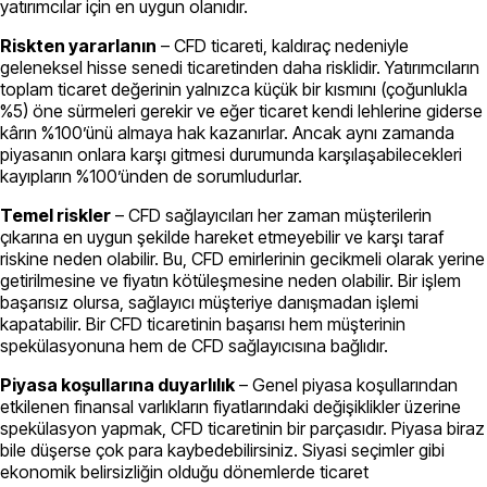
yatırımcılar için en uygun olanıdır.
Riskten yararlanın
– CFD ticareti, kaldıraç nedeniyle
geleneksel hisse senedi ticaretinden daha risklidir. Yatırımcıların
toplam ticaret değerinin yalnızca küçük bir kısmını (çoğunlukla
%5) öne sürmeleri gerekir ve eğer ticaret kendi lehlerine giderse
kârın %100’ünü almaya hak kazanırlar. Ancak aynı zamanda
piyasanın onlara karşı gitmesi durumunda karşılaşabilecekleri
kayıpların %100’ünden de sorumludurlar.
Temel riskler
– CFD sağlayıcıları her zaman müşterilerin
çıkarına en uygun şekilde hareket etmeyebilir ve karşı taraf
riskine neden olabilir. Bu, CFD emirlerinin gecikmeli olarak yerine
getirilmesine ve fiyatın kötüleşmesine neden olabilir. Bir işlem
başarısız olursa, sağlayıcı müşteriye danışmadan işlemi
kapatabilir. Bir CFD ticaretinin başarısı hem müşterinin
spekülasyonuna hem de CFD sağlayıcısına bağlıdır.
Piyasa koşullarına duyarlılık
– Genel piyasa koşullarından
etkilenen finansal varlıkların fiyatlarındaki değişiklikler üzerine
spekülasyon yapmak, CFD ticaretinin bir parçasıdır. Piyasa biraz
bile düşerse çok para kaybedebilirsiniz. Siyasi seçimler gibi
ekonomik belirsizliğin olduğu dönemlerde ticaret