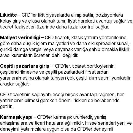
Likidite
– CFD’ler likit piyasalarda alınıp satılır, pozisyonlara
kolay giriş ve çıkışa olanak tanır, fiyat hareketi avantajı sağlar ve
ticaret faaliyetleri üzerinde daha fazla kontrol sağlar.
Maliyet verimliliği
– CFD ticareti, klasik yatırım yöntemlerine
göre daha düşük işlem maliyetleri ve daha sıkı spreadler sunar;
çünkü damga vergisi veya dayanak varlığa sahip olmakla ilişkili
aracı kurumların ücretleri dahil değildir.
Çeşitli pazarlara giriş
– CFD’ler, ticaret portföylerinin
çeşitlendirilmesine ve çeşitli pazarlardaki fırsatlardan
yararlanılmasına olanak tanıyan çok çeşitli alım satımı yapılabilir
araçlar sağlar.
CFD ticaretinin sağlayabileceği birçok avantaja rağmen, her
yatırımcının bilmesi gereken önemli riskleri de beraberinde
getirir.
Karmaşık yapı
– CFD’ler karmaşık ürünlerdir, yanlış
anlaşılmalara ve ticari hatalara eğilimlidir. Hisse senetleri yeni ve
deneyimli yatırımcılara uygun olsa da CFD’ler deneyimli