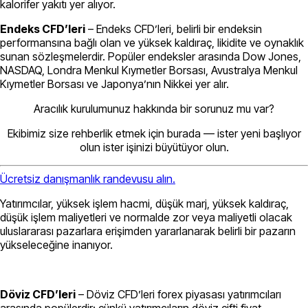
kalorifer yakıtı yer alıyor.
Endeks CFD’leri
– Endeks CFD’leri, belirli bir endeksin
performansına bağlı olan ve yüksek kaldıraç, likidite ve oynaklık
sunan sözleşmelerdir. Popüler endeksler arasında Dow Jones,
NASDAQ, Londra Menkul Kıymetler Borsası, Avustralya Menkul
Kıymetler Borsası ve Japonya’nın Nikkei yer alır.
Aracılık kurulumunuz hakkında bir sorunuz mu var?
Ekibimiz size rehberlik etmek için burada — ister yeni başlıyor
olun ister işinizi büyütüyor olun.
Ücretsiz danışmanlık randevusu alın.
Yatırımcılar, yüksek işlem hacmi, düşük marj, yüksek kaldıraç,
düşük işlem maliyetleri ve normalde zor veya maliyetli olacak
uluslararası pazarlara erişimden yararlanarak belirli bir pazarın
yükseleceğine inanıyor.
Döviz CFD’leri
– Döviz CFD’leri forex piyasası yatırımcıları