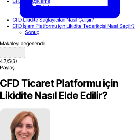
CFD’leri Açıklama
CFD Türleri
CFD’nin Avantajları ve Dezavantajları
CFD Likidite Sağlayıcıları Nasıl Çalışır?
CFD İşlem Platformu için Likidite Tedarikçisi Nasıl Seçilir?
Sonuç
Makaleyi değerlendir
4.7
/
5
(
3
)
Paylaş
CFD Ticaret Platformu için
Likidite Nasıl Elde Edilir?