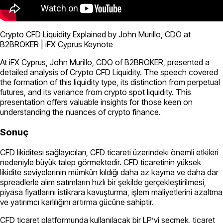
Crypto CFD Liquidity Explained by John Murillo, CDO at
B2BROKER | iFX Cyprus Keynote
At iFX Cyprus, John Murillo, CDO of B2BROKER, presented a
detailed analysis of Crypto CFD Liquidity. The speech covered
the formation of this liquidity type, its distinction from perpetual
futures, and its variance from crypto spot liquidity. This
presentation offers valuable insights for those keen on
understanding the nuances of crypto finance.
Sonuç
CFD likiditesi sağlayıcıları, CFD ticareti üzerindeki önemli etkileri
nedeniyle büyük talep görmektedir. CFD ticaretinin yüksek
likidite seviyelerinin mümkün kıldığı daha az kayma ve daha dar
spreadlerle alım satımların hızlı bir şekilde gerçekleştirilmesi,
piyasa fiyatlarını istikrara kavuşturma, işlem maliyetlerini azaltma
ve yatırımcı karlılığını artırma gücüne sahiptir.
CFD ticaret platformunda kullanılacak bir LP’yi seçmek, ticaret