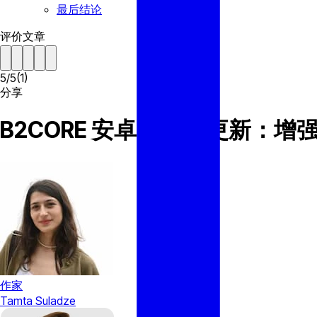
最后结论
评价文章
5
/
5
(
1
)
分享
B2CORE 安卓 v1.8.0 更
作家
Tamta Suladze