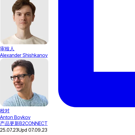
审核人
Alexander Shishkanov
校对
Anton Boykov
产品更新
B2CONNECT
25.07.23
Upd
07.09.23