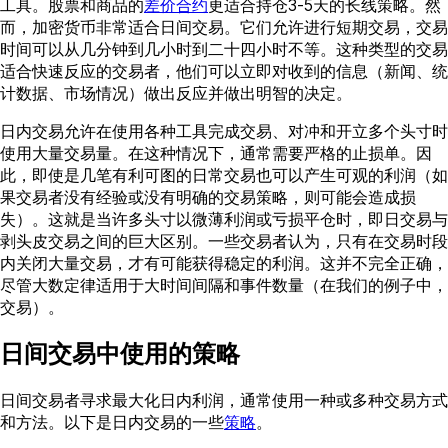
工具。股票和商品的
差价合约
更适合持仓3-5天的长线策略。然
而，加密货币非常适合日间交易。它们允许进行短期交易，交易
时间可以从几分钟到几小时到二十四小时不等。这种类型的交易
适合快速反应的交易者，他们可以立即对收到的信息（新闻、统
计数据、市场情况）做出反应并做出明智的决定。
日内交易允许在使用各种工具完成交易、对冲和开立多个头寸时
使用大量交易量。在这种情况下，通常需要严格的止损单。因
此，即使是几笔有利可图的日常交易也可以产生可观的利润（如
果交易者没有经验或没有明确的交易策略，则可能会造成损
失）。这就是当许多头寸以微薄利润或亏损平仓时，即日交易与
剥头皮交易之间的巨大区别。一些交易者认为，只有在交易时段
内关闭大量交易，才有可能获得稳定的利润。这并不完全正确，
尽管大数定律适用于大时间间隔和事件数量（在我们的例子中，
交易）。
日间交易中使用的策略
日间交易者寻求最大化日内利润，通常使用一种或多种交易方式
和方法。以下是日内交易的一些
策略
。