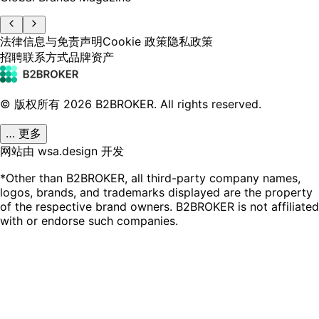
法律信息与免责声明
Cookie 政策
隐私政策
招聘
联系方式
品牌资产
© 版权所有
2026
B2BROKER.
All rights reserved.
… 更多
网站由 wsa.design 开发
*Other than B2BROKER, all third-party company names,
logos, brands, and trademarks displayed are the property
of the respective brand owners. B2BROKER is not affiliated
with or endorse such companies.